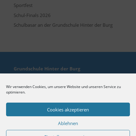
Sportfest
Schul-Finals 2026
Schulbasar an der Grundschule Hinter der Burg
Grundschule Hinter der Burg
Hinter der Burg 3
31832 Springe
Wir verwenden Cookies, um unsere Website und unseren Service zu
optimieren.
Cookies akzeptieren
Telefon: 05041/ 770307
Ablehnen
Fax: 05041/ 770309
Email: verwaltung(at)portal-hdb.de