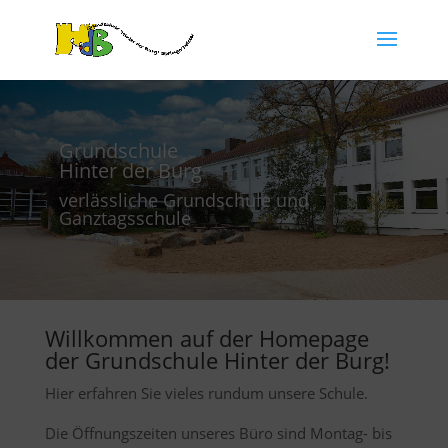
Grundschule
Hinter der Burg
verlässliche Grundschule und
Ganztagsschule
Willkommen auf der Homepage
der Grundschule Hinter der Burg!
Hier erfahren Sie vieles rundum unsere Schule.
Die Öffnungszeiten unseres Büro sind Montag- bis