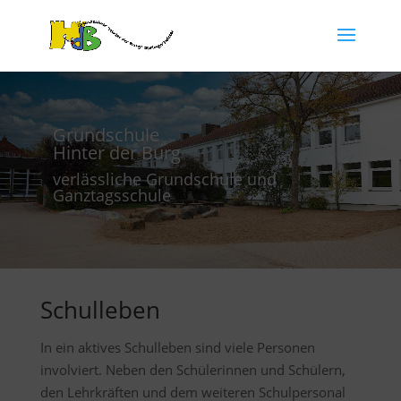
Grundschule
Hinter der Burg
verlässliche Grundschule und
Ganztagsschule
Schulleben
In ein aktives Schulleben sind viele Personen
involviert. Neben den Schülerinnen und Schülern,
den Lehrkräften und dem weiteren Schulpersonal