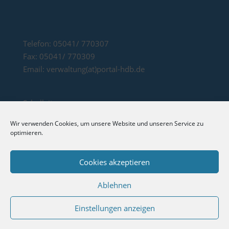
Telefon: 05041/ 770307
Fax: 05041/ 770309
Email: verwaltung(at)portal-hdb.de
Schulleitung:
Rektorin: Frau Stefanie Fischer Konrektorin:
Wir verwenden Cookies, um unsere Website und unseren Service zu
Frau Eva-Maria Battermann
optimieren.
Sekretärinnen: Frau Sabrina Krieg und Frau Heike
Achmus
Cookies akzeptieren
Ablehnen
Einstellungen anzeigen
© 2020 Grundschule Hinter der Burg