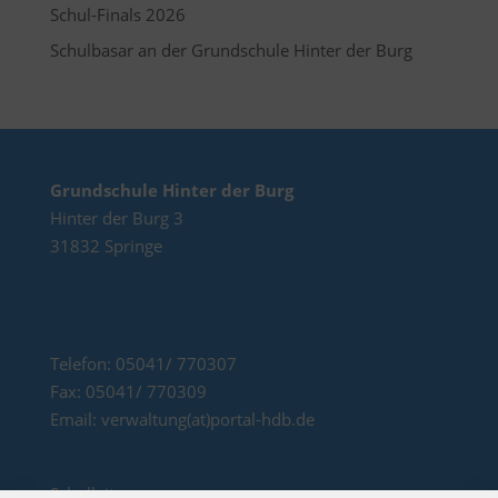
Schul-Finals 2026
Schulbasar an der Grundschule Hinter der Burg
Grundschule Hinter der Burg
Hinter der Burg 3
31832 Springe
Telefon: 05041/ 770307
Fax: 05041/ 770309
Email: verwaltung(at)portal-hdb.de
Schulleitung: