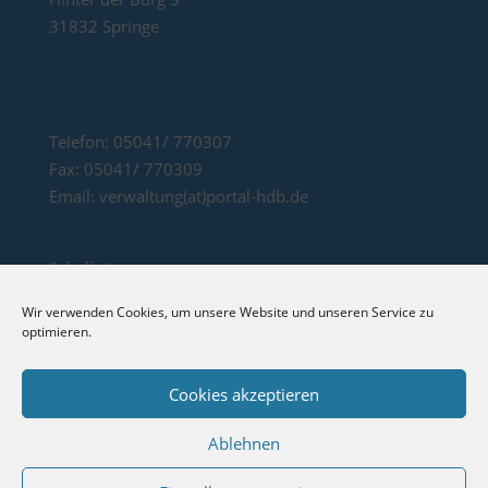
31832 Springe
Telefon: 05041/ 770307
Fax: 05041/ 770309
Email: verwaltung(at)portal-hdb.de
Schulleitung:
Rektorin: Frau Stefanie Fischer Konrektorin:
Wir verwenden Cookies, um unsere Website und unseren Service zu
Frau Eva-Maria Battermann
optimieren.
Sekretärinnen: Frau Sabrina Krieg und Frau Heike
Achmus
Cookies akzeptieren
Ablehnen