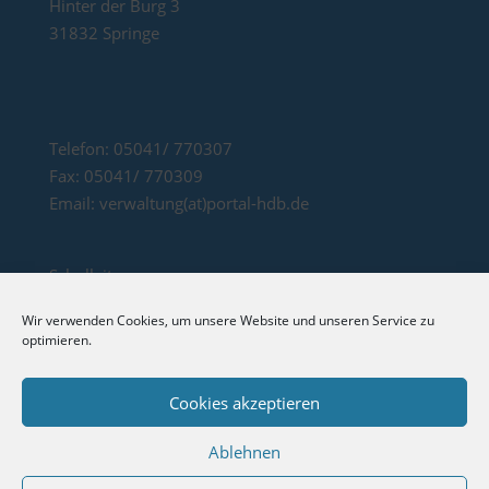
Hinter der Burg 3
31832 Springe
Telefon: 05041/ 770307
Fax: 05041/ 770309
Email: verwaltung(at)portal-hdb.de
Schulleitung:
Rektorin: Frau Stefanie Fischer Konrektorin:
Wir verwenden Cookies, um unsere Website und unseren Service zu
Frau Eva-Maria Battermann
optimieren.
Sekretärinnen: Frau Sabrina Krieg und Frau Heike
Achmus
Cookies akzeptieren
Ablehnen